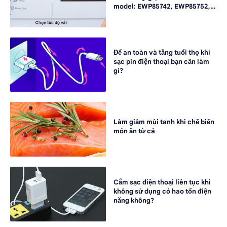
model: EWP85742, EWP85752,
EWP10742
Để an toàn và tăng tuổi thọ khi
sạc pin điện thoại bạn cần làm
gì?
Làm giảm mùi tanh khi chế biến
món ăn từ cá
Cắm sạc điện thoại liên tục khi
không sử dụng có hao tổn điện
năng không?