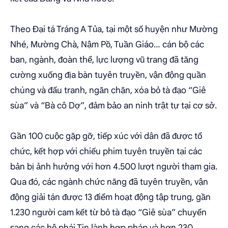
Theo Đại tá Tráng A Tủa, tại một số huyện như Mường
Nhé, Mường Chà, Nậm Pồ, Tuần Giáo… cán bộ các
ban, ngành, đoàn thể, lực lượng vũ trang đã tăng
cường xuống địa bàn tuyên truyền, vận động quần
chúng và đấu tranh, ngăn chặn, xóa bỏ tà đạo “Giê
sùa” và “Bà cô Dợ”, đảm bảo an ninh trật tự tại cơ sở.
Gần 100 cuộc gặp gỡ, tiếp xúc với dân đã được tổ
chức, kết hợp với chiếu phim tuyên truyền tại các
bản bị ảnh hưởng với hơn 4.500 lượt người tham gia.
Qua đó, các ngành chức năng đã tuyên truyền, vận
động giải tán được 13 điểm hoạt động tập trung, gần
1.230 người cam kết từ bỏ tà đạo “Giê sùa” chuyển
sang các hệ phái Tin lành hợp pháp và hơn 230