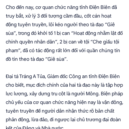
Cho đến nay, cơ quan chức năng tỉnh Điện Biên đã
truy bắt, xử lý 3 đối tượng cầm đầu, cốt cán hoạt
động tuyên truyền, lôi kéo người theo tà đạo “Giê
sùa”, trong đó khởi tố 1 bị can “Hoạt động nhằm lật đổ
chính quyền nhân dân”, 2 bị can về tội “Che giấu tội
phạm”, đã có tác động rất lớn đối với quần chúng tín
đồ tin theo tà đạo “Giê sùa”.
Đại tá Tráng A Tủa, Giám đốc Công an tỉnh Điện Biên
cho biết, mục đích chính của hai tà đạo này là tập hợp
lực lượng, xây dựng trụ cột là người Mông. Biện pháp
chủ yếu của cơ quan chức năng hiện nay là vận đông,
tuyên truyền để người dân nhận thức rõ bản chất
phản động, lừa đảo, đi ngược lại chủ trương đại đoàn
kết của Đảng và Nhà nước.