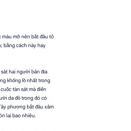
t màu mỡ nên bắt đầu tô
ay, bằng cách này hay
sát hại người bản địa
ủng khổng lồ nhất trong
 cuộc tàn sát mà điển
ười da đỏ trong đó có
i Tây phương bắt đầu xâm
n lại bao nhiêu.