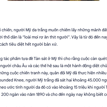
ội chiến, người Mỹ da trắng muốn chiếm lấy những mảnh đấ
i thổ dân là “loài mọi rợ ăn thịt người”. Vậy là từ đó đến n
cách tiêu diệt hết người bản xứ.
g tác phẩm tựa đề Tàn sát ở Mỹ thì cho rằng cuộc càn quét 
 người châu Âu và các thế hệ sau là một hành động diệt ch
những cuộc chiến tranh này, quân đội Mỹ đã thực hiện nhiều
 Wounded Knee, người Mỹ trắng đã sát hại khoảng 45.000 ng
Theo ước tính người da đỏ có vào khoảng 15 triệu khi ngườ
ầy 200 ngàn vào năm 1890 và cho đến ngày nay không biết cò