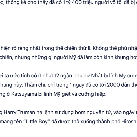
 thống kê cho thấy đã có 1 tỷ 400 triệu người vô tội đã bị c
hiện rõ ràng nhất trong thế chiến thứ II. Không thể phủ n
ế chiến, nhưng những gì người Mỹ đã làm còn kinh khủng hơ
 ta ước tính có ít nhất 12 ngàn phụ nữ Nhật bị lính Mỹ cưỡ
 tháng này. Thậm chí, chỉ trong 1 ngày đã có tới 2000 dân 
ng ở Katsuyama bị lính Mỹ giết và cưỡng hiếp.
ng Harry Truman hạ lệnh sử dụng bom nguyên tử, vào ngày 
mang tên “Little Boy” đã được thả xuống thành phố Hirosh