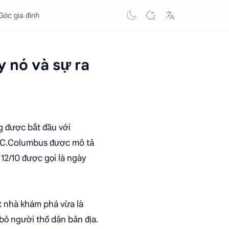
Góc gia đình
 nó và sự ra
g được bắt đầu với
, C.Columbus được mô tả
 12/10 được gọi là ngày
ột nhà khám phá vừa là
bỏ người thổ dân bản địa.