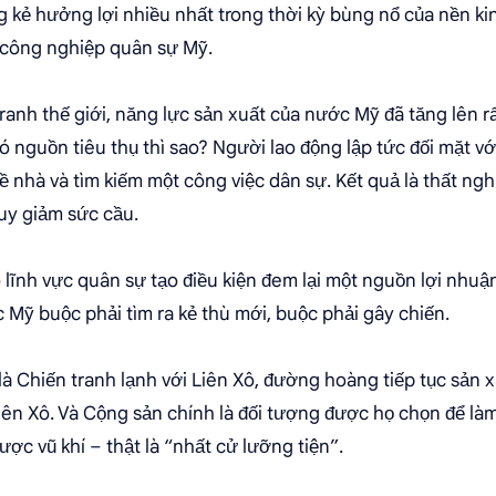
g kẻ hưởng lợi nhiều nhất trong thời kỳ bùng nổ của nền kin
 công nghiệp quân sự Mỹ.
anh thế giới, năng lực sản xuất của nước Mỹ đã tăng lên r
nguồn tiêu thụ thì sao? Người lao động lập tức đối mặt với 
về nhà và tìm kiếm một công việc dân sự. Kết quả là thất ng
uy giảm sức cầu.
lĩnh vực quân sự tạo điều kiện đem lại một nguồn lợi nhuận
 Mỹ buộc phải tìm ra kẻ thù mới, buộc phải gây chiến.
 là Chiến tranh lạnh với Liên Xô, đường hoàng tiếp tục sản x
Liên Xô. Và Cộng sản chính là đối tượng được họ chọn để là
ược vũ khí – thật là “nhất cử lưỡng tiện”.