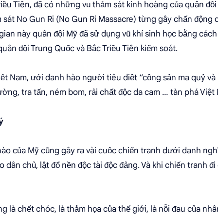
riều Tiên, đã có những vụ thảm sát kinh hoàng của quân đội
m sát No Gun Ri (No Gun Ri Massacre) từng gây chấn động 
i gian này quân đội Mỹ đã sử dụng vũ khí sinh học bằng các
quân đội Trung Quốc và Bắc Triều Tiên kiểm soát.
iệt Nam, ưới danh hào người tiêu diệt “cộng sản ma quỷ và 
ường, tra tấn, ném bom, rải chất độc da cam … tàn phá Việt
ý
ào của Mỹ cũng gây ra vài cuộc chiến tranh dưới danh nghĩ
 dân chủ, lật đổ nền độc tài độc đảng. Và khi chiến tranh đi q
g là chết chóc, là thảm họa của thế giới, là nỗi đau của nh