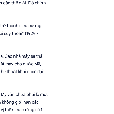
 dân thế giới. Đó chính
 trở thành siêu cường.
i suy thoái” (1929 -
a. Các nhà máy sa thải
hật may cho nước Mỹ,
thể thoát khỏi cuộc đại
à Mỹ vẫn chưa phải là một
 không giới hạn các
ị thế siêu cường số 1