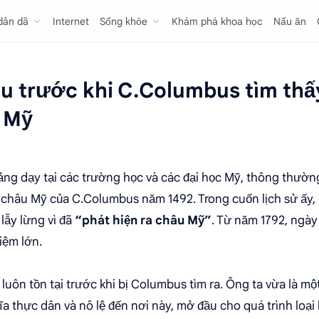
 dân dã
Internet
Sống khỏe
Khám phá khoa học
Nấu ăn
 trước khi C.Columbus tìm thấy
 Mỹ
ng dạy tại các trường học và các đại học Mỹ, thông thườn
 châu Mỹ của C.Columbus năm 1492. Trong cuốn lịch sử ấy
lẫy lừng vì đã
“phát hiện ra châu Mỹ”
. Từ năm 1792, ngày
iệm lớn.
luôn tồn tại trước khi bị Columbus tìm ra. Ông ta vừa là m
 thực dân và nô lệ đến nơi này, mở đầu cho quá trình loại 