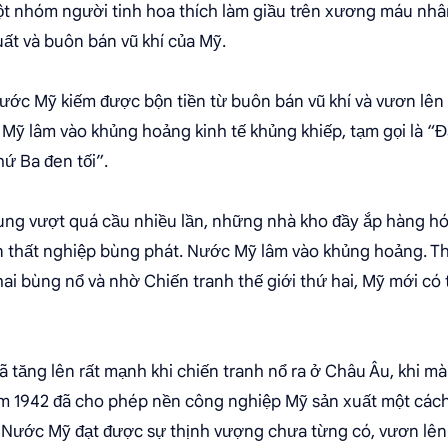
ột nhóm người tinh hoa thích làm giầu trên xương máu nhân
xuất và buôn bán vũ khí của Mỹ.
nước Mỹ kiếm được bộn tiền từ buôn bán vũ khí và vươn lên
ỹ lâm vào khủng hoảng kinh tế khủng khiếp, tạm gọi là “Đạ
hứ Ba đen tối”.
ung vượt quá cầu nhiều lần, những nhà kho đầy ắp hàng hó
n thất nghiệp bùng phát. Nước Mỹ lâm vào khủng hoảng. T
hai bùng nổ và nhờ Chiến tranh thế giới thứ hai, Mỹ mới có 
đã tăng lên rất mạnh khi chiến tranh nổ ra ở Châu Âu, khi m
m 1942 đã cho phép nền công nghiệp Mỹ sản xuất một cách
 Nước Mỹ đạt được sự thịnh vượng chưa từng có, vươn lên v