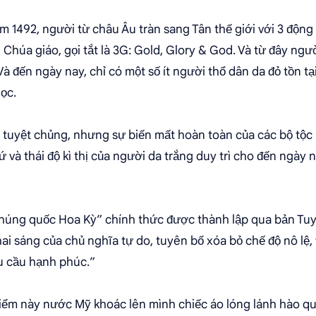
 1492, người từ châu Âu tràn sang Tân thế giới với 3 động 
Chúa giáo, gọi tắt là 3G: Gold, Glory & God. Và từ đây ngư
 Và đến ngày nay, chỉ có một số ít người thổ dân da đỏ tồn t
ọc.
ị tuyệt chủng, nhưng sự biến mất hoàn toàn của các bộ tộc 
 và thái độ kì thị của người da trắng duy trì cho đến ngày
húng quốc Hoa Kỳ” chính thức được thành lập qua bản Tuy
ai sáng của chủ nghĩa tự do, tuyên bố xóa bỏ chế độ nô lệ,
u cầu hạnh phúc.”
điểm này nước Mỹ khoác lên mình chiếc áo lóng lánh hào q