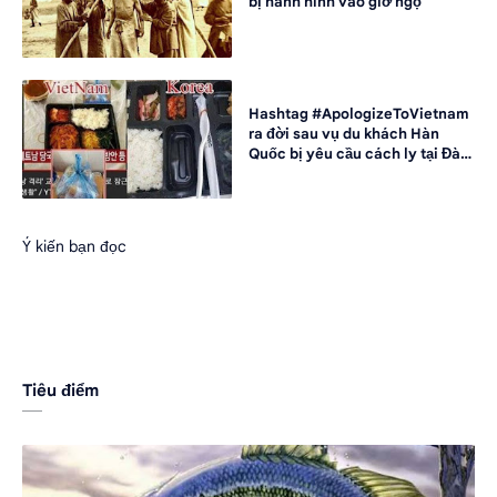
bị hành hình vào giờ ngọ
Hashtag #ApologizeToVietnam
ra đời sau vụ du khách Hàn
Quốc bị yêu cầu cách ly tại Đà
Nẵng
Ý kiến bạn đọc
Tiêu điểm