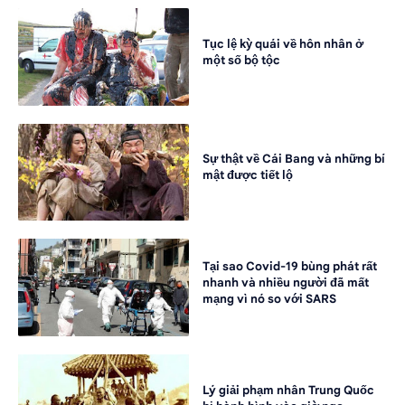
Tục lệ kỳ quái về hôn nhân ở
một số bộ tộc
Sự thật về Cái Bang và những bí
mật được tiết lộ
Tại sao Covid-19 bùng phát rất
nhanh và nhiều người đã mất
mạng vì nó so với SARS
Lý giải phạm nhân Trung Quốc