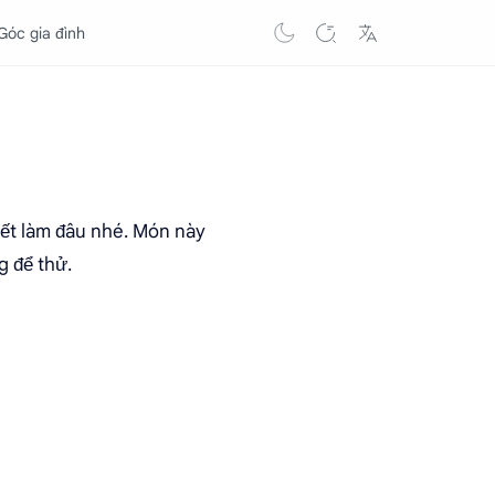
Góc gia đình
iết làm đâu nhé. Món này
g để thử.