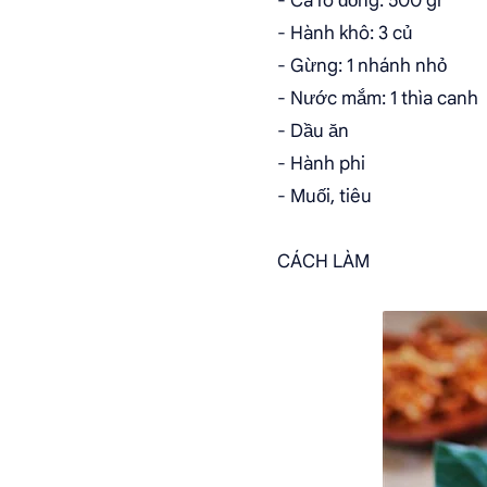
- Cá rô đồng: 500 gr
- Hành khô: 3 củ
- Gừng: 1 nhánh nhỏ
- Nước mắm: 1 thìa canh
- Dầu ăn
- Hành phi
- Muối, tiêu
CÁCH LÀM