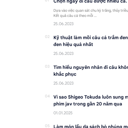
Chọn ngày đi câu được nhiều cá.
Dựa vào việc quan sát chu kỳ trăng, thủy triều
Kết quả câu cá theo mỗi …
Kỹ thuật làm mồi câu cá trắm đen
đen hiệu quả nhất
Tìm hiểu nguyên nhân đi câu kh
khắc phục
Vì sao Shigeo Tokuda luôn sung 
phim jav trong gần 20 năm qua
Làm món lẩu dạ sách bò nhúng m