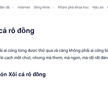
 dân dã
Internet
Sống khỏe
Khám phá khoa học
Nấu ăn
cá rô đồng
i ai cũng từng được thử qua và càng không phải ai cũng b
ì cạch một chút, nhưng mà thơm, mà ngon, mà rất rất đán
n Xôi cá rô đồng