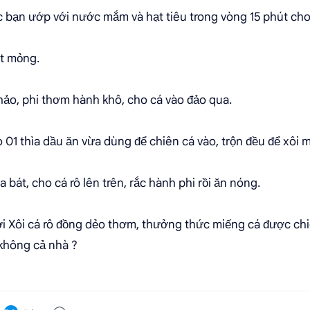
ác bạn ướp với nước mắm và hạt tiêu trong vòng 15 phút ch
át mỏng.
hảo, phi thơm hành khô, cho cá vào đảo qua.
o 01 thìa dầu ăn vừa dùng để chiên cá vào, trộn đều để xôi
a bát, cho cá rô lên trên, rắc hành phi rồi ăn nóng.
ới Xôi cá rô đồng dẻo thơm, thưởng thức miếng cá được ch
 không cả nhà ?