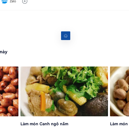
Zalo
 này
Làm món Canh ngô nấm
Làm món 