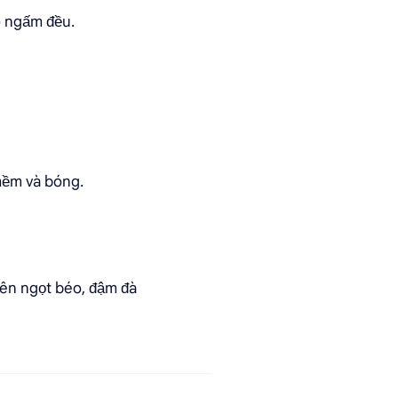
o ngấm đều.
 mềm và bóng.
iên ngọt béo, đậm đà