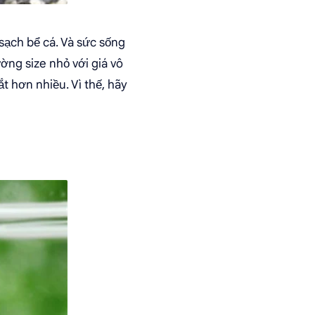
sạch bể cá. Và sức sống
ờng size nhỏ với giá vô
t hơn nhiều. Vì thế, hãy