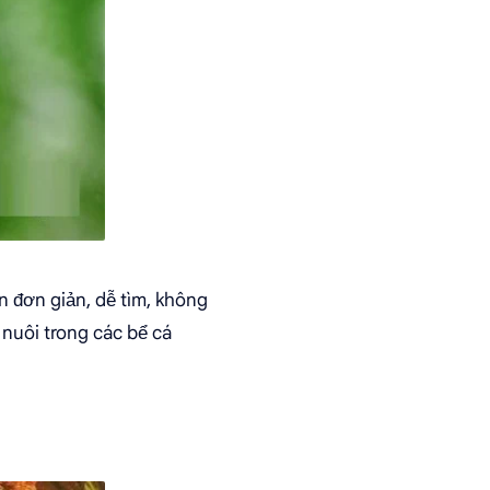
ăn đơn giản, dễ tìm, không
 nuôi trong các bể cá