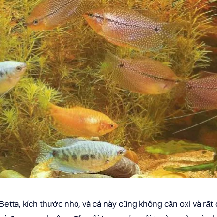
 Betta, kích thước nhỏ, và cá này cũng không cần oxi và rất