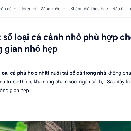
 dân dã
Internet
Sống khỏe
Khám phá khoa học
Nấu ăn
số loại cá cảnh nhỏ phù hợp ch
g gian nhỏ hẹp
g
loại cá phù hợp nhất nuôi tại bể cá trong nhà
không phải
u tố: sở thích, khả năng chăm sóc, ngân sách,…Sau đây là g
ông gian hẹp.