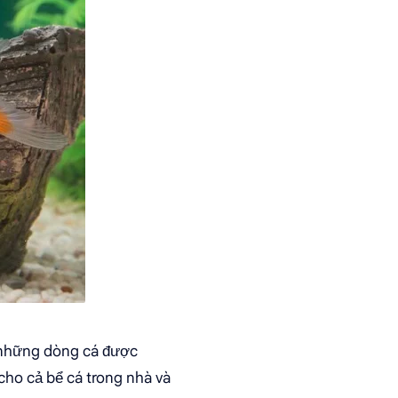
g những dòng cá được
cho cả bể cá trong nhà và