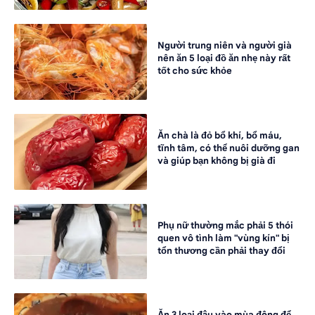
Người trung niên và người già
nên ăn 5 loại đồ ăn nhẹ này rất
tốt cho sức khỏe
Ăn chà là đỏ bổ khí, bổ máu,
tĩnh tâm, có thể nuôi dưỡng gan
và giúp bạn không bị già đi
Phụ nữ thường mắc phải 5 thói
quen vô tình làm "vùng kín" bị
tổn thương cần phải thay đổi
Ăn 3 loại đậu vào mùa đông để