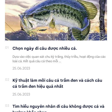
Chọn ngày đi câu được nhiều cá.
Dựa vào việc quan sát chu kỳ trăng, thủy triều, hoạt động của các
loài cá. Kết quả câu cá theo mỗi …
Kỹ thuật làm mồi câu cá trắm đen và cách câu
cá trắm đen hiệu quả nhất
Tìm hiểu nguyên nhân đi câu không được cá và