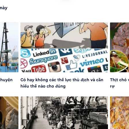
 này
chuyện
Có hay không các thế lực thù địch và cần
Thịt chó 
hiểu thế nào cho đúng
rợ