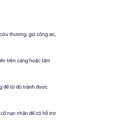
cứu thương, gọi công an,
yển trên cáng hoặc tấm
g để từ đó tránh được
 cổ nạn nhân để có hỗ trợ