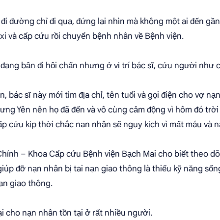
đi đường chỉ đi qua, đứng lại nhìn mà không một ai đến gần
axi và cấp cứu rồi chuyển bệnh nhân về Bệnh viện.
đang bận đi hội chẩn nhưng ở vị trí bác sĩ, cứu người như
, bác sĩ này mới tìm địa chỉ, tên tuổi và gọi điện cho vợ nạ
ưng Yên nên họ đã đến và vô cùng cảm động vì hôm đó trời
p cứu kịp thời chắc nạn nhân sẽ nguy kịch vì mất máu và n
hính – Khoa Cấp cứu Bệnh viện Bạch Mai cho biết theo dõi
giúp đỡ nạn nhân bị tai nạn giao thông là thiếu kỹ năng sống
ạn giao thông.
ại cho nạn nhân tồn tại ở rất nhiều người.