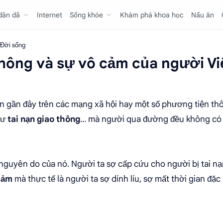
 dân dã
Internet
Sống khỏe
Khám phá khoa học
Nấu ăn
Đời sống
thông và sự vô cảm của người Vi
an gần đây trên các mạng xã hội hay một số phương tiện thô
hư
tai nạn giao thông
... mà người qua đường đều không có 
 nguyên do của nó. Người ta sợ cấp cứu cho người bị tai n
cảm
mà thực tế là người ta sợ dính líu, sợ mất thời gian đặc 