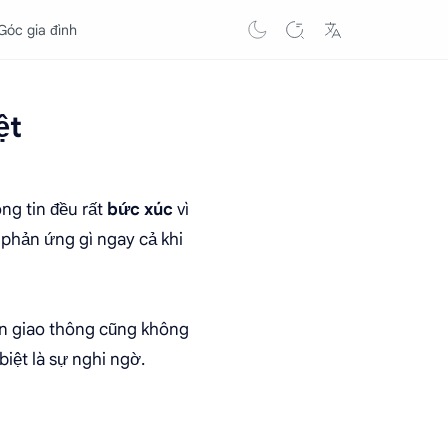
Góc gia đình
ệt
ng tin đều rất
bức xúc
vì
phản ứng gì ngay cả khi
ạn giao thông cũng không
biệt là sự nghi ngờ.