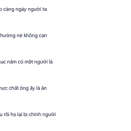
ao càng ngày người ta
a thường né không can
hục năm có một người là
hực chất ông ấy là ân
 rồi họ lại bị chính người