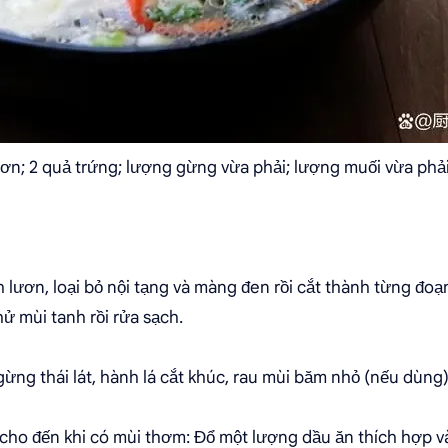
n; 2 quả trứng; lượng gừng vừa phải; lượng muối vừa phải
h lươn, loại bỏ nội tạng và màng đen rồi cắt thành từng đo
hử mùi tanh rồi rửa sạch.
gừng thái lát, hành lá cắt khúc, rau mùi băm nhỏ (nếu dùng)
cho đến khi có mùi thơm: Đổ một lượng dầu ăn thích hợp v