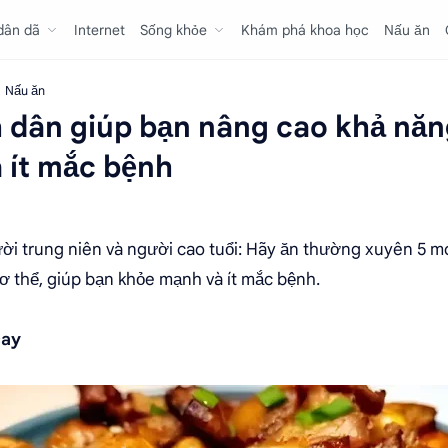
 dân dã
Internet
Sống khỏe
Khám phá khoa học
Nấu ăn
Nấu ăn
 dân giúp bạn nâng cao khả năn
 ít mắc bệnh
ời trung niên và người cao tuổi: Hãy ăn thường xuyên 5 m
ơ thể, giúp bạn khỏe mạnh và ít mắc bệnh.
cay