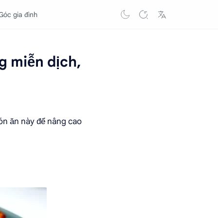
Góc gia đình
g miễn dịch,
ón ăn này để nâng cao