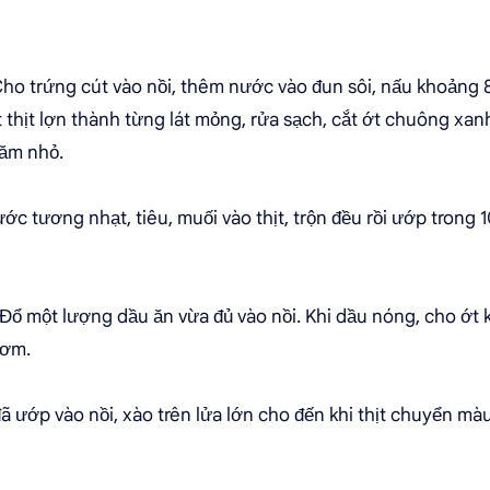
Cho trứng cút vào nồi, thêm nước vào đun sôi, nấu khoảng 8
ắt thịt lợn thành từng lát mỏng, rửa sạch, cắt ớt chuông xa
băm nhỏ.
ớc tương nhạt, tiêu, muối vào thịt, trộn đều rồi ướp trong 1
 Đổ một lượng dầu ăn vừa đủ vào nồi. Khi dầu nóng, cho ớt
hơm.
đã ướp vào nồi, xào trên lửa lớn cho đến khi thịt chuyển màu