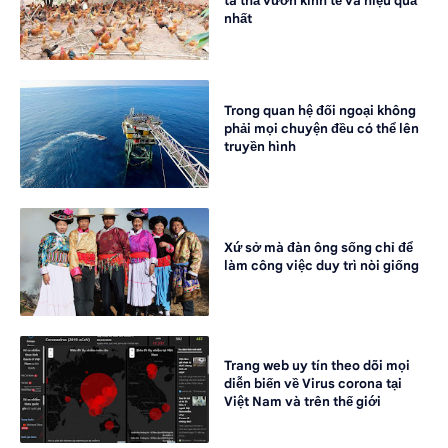
ta thả vườn kinh tế và hiệu quả
nhất
Trong quan hệ đối ngoại không
phải mọi chuyện đều có thể lên
truyền hình
Xứ sở mà đàn ông sống chỉ để
làm công việc duy trì nòi giống
Trang web uy tín theo dõi mọi
diễn biến về Virus corona tại
Việt Nam và trên thế giới