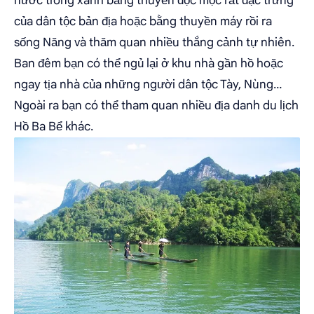
nước trong xanh bằng thuyền độc mộc rất đặc trưng
của dân tộc bản địa hoặc bằng thuyền máy rồi ra
sống Năng và thăm quan nhiều thắng cảnh tự nhiên.
Ban đêm bạn có thể ngủ lại ở khu nhà gần hồ hoặc
ngay tịa nhà của những người dân tộc Tày, Nùng…
Ngoài ra bạn có thể tham quan nhiều địa danh du lịch
Hồ Ba Bể khác.