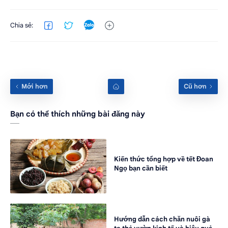
Bạn có thể thích những bài đăng này
Kiến thức tổng hợp về tết Đoan
Ngọ bạn cần biết
Hướng dẫn cách chăn nuôi gà