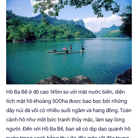
Hồ Ba Bể ở độ cao 145m so với mặt nước biển, diện
tích mặt hồ khoảng 500ha được bao bọc bởi những
dãy núi đá vôi có nhiều suối ngầm và hang động. Toàn
cảnh hồ như một bức tranh thủy mặc, làm say lòng
người. Đến với Hồ Ba Bể, bạn sẽ có dịp dạo quanh hồ