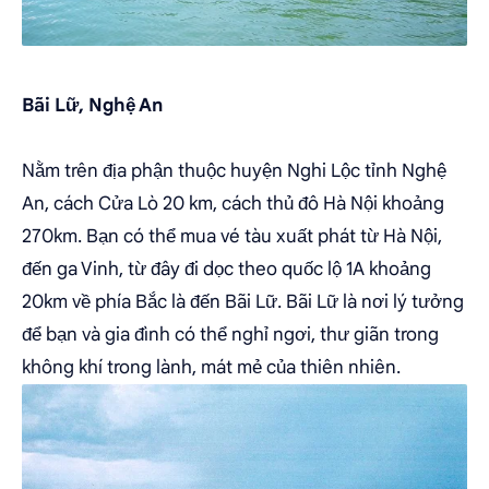
Bãi Lữ, Nghệ An
Nằm trên địa phận thuộc huyện Nghi Lộc tỉnh Nghệ
An, cách Cửa Lò 20 km, cách thủ đô Hà Nội khoảng
270km. Bạn có thể mua vé tàu xuất phát từ Hà Nội,
đến ga Vinh, từ đây đi dọc theo quốc lộ 1A khoảng
20km về phía Bắc là đến Bãi Lữ. Bãi Lữ là nơi lý tưởng
để bạn và gia đình có thể nghỉ ngơi, thư giãn trong
không khí trong lành, mát mẻ của thiên nhiên.