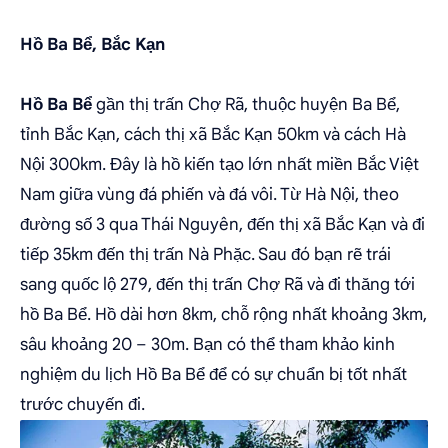
Hồ Ba Bể, Bắc Kạn
Hồ Ba Bể
gần thị trấn Chợ Rã, thuộc huyện Ba Bể,
tỉnh Bắc Kạn, cách thị xã Bắc Kạn 50km và cách Hà
Nội 300km. Đây là hồ kiến tạo lớn nhất miền Bắc Việt
Nam giữa vùng đá phiến và đá vôi. Từ Hà Nội, theo
đường số 3 qua Thái Nguyên, đến thị xã Bắc Kạn và đi
tiếp 35km đến thị trấn Nà Phặc. Sau đó bạn rẽ trái
sang quốc lộ 279, đến thị trấn Chợ Rã và đi thăng tới
hồ Ba Bể. Hồ dài hơn 8km, chỗ rộng nhất khoảng 3km,
sâu khoảng 20 – 30m. Bạn có thể tham khảo kinh
nghiệm du lịch Hồ Ba Bể để có sự chuẩn bị tốt nhất
trước chuyến đi.