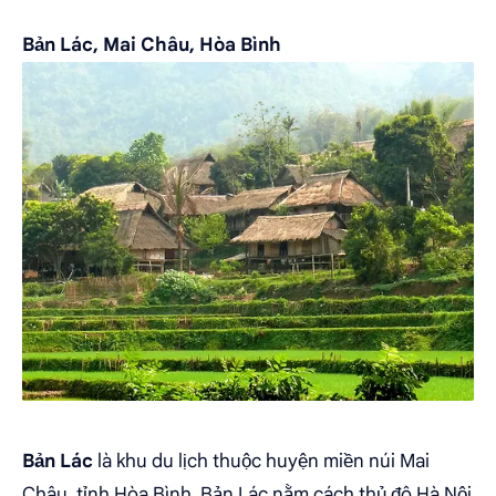
Bản Lác, Mai Châu, Hòa Bình
Bản Lác
là khu du lịch thuộc huyện miền núi Mai
Châu, tỉnh Hòa Bình. Bản Lác nằm cách thủ đô Hà Nội