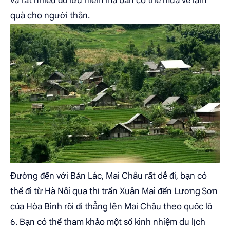
và rất nhiều đồ lưu niệm mà bạn có thể mua về làm
quà cho người thân.
Đường đến với Bản Lác, Mai Châu rất dễ đi, bạn có
thể đi từ Hà Nội qua thị trấn Xuân Mai đến Lương Sơn
của Hòa Bình rồi đi thẳng lên Mai Châu theo quốc lộ
6. Bạn có thể tham khảo một số kinh nhiệm du lịch