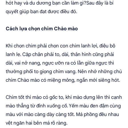
hót hay và du dương bạn cần làm gì?Sau đây là bí
quyết giúp bạn đạt được điều đó.
Cách lựa chọn chim Chào mào
Khi chọn chim phải chọn con chim lanh lợi, điệu bộ
lanh lẹ. Cặp chân phải to, dài, thân hình cũng phải
dài, vai nở nang, ngực ưỡn ra có lằn giữa ngực thì
thường phổi to giọng chim vang. Nên nhớ những chú
chim Chào mào có miệng mỏng, ngắn mới siêng hót.
Chim tốt thì mào có gốc to, khi mào dựng lên thì cạnh
mào thẳng từ đỉnh xuống cổ. Yếm màu đen đậm cùng
màu với mào càng dày càng tốt. Má phồng đều nhau
vệt ngăn hai bên má rõ ràng.