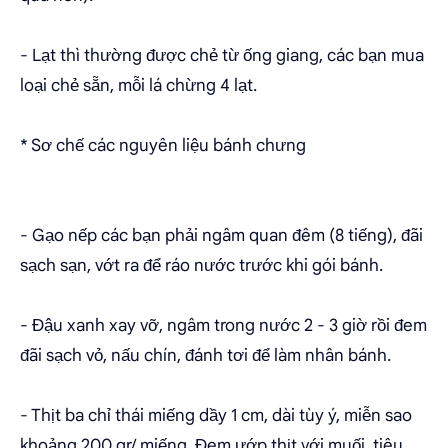
- Lạt thì thường được chẻ từ ống giang, các bạn mua
loại chẻ sẵn, mỗi lá chừng 4 lạt.
* Sơ chế các nguyên liệu bánh chưng
- Gạo nếp các bạn phải ngâm quan đêm (8 tiếng), đãi
sạch sạn, vớt ra để ráo nước trước khi gói bánh.
- Đậu xanh xay vỡ, ngâm trong nước 2 - 3 giờ rồi đem
đãi sạch vỏ, nấu chín, đánh tơi để làm nhân bánh.
- Thịt ba chỉ thái miếng dầy 1 cm, dài tùy ý, miễn sao
khoảng 200 gr/ miếng. Đem ướp thịt với muối, tiêu,