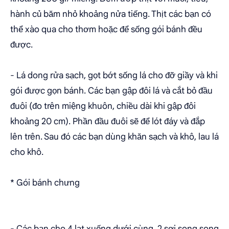
hành củ băm nhỏ khoảng nửa tiếng. Thịt các bạn có
thể xào qua cho thơm hoặc để sống gói bánh đều
được.
- Lá dong rửa sạch, gọt bớt sống lá cho đỡ giầy và khi
gói được gọn bánh. Các bạn gập đôi lá và cắt bỏ đầu
đuôi (đo trên miệng khuôn, chiều dài khi gập đôi
khoảng 20 cm). Phần đầu đuôi sẽ để lót đáy và đắp
lên trên. Sau đó các bạn dùng khăn sạch và khô, lau lá
cho khô.
* Gói bánh chưng
- Các bạn cho 4 lạt xuống dưới cùng, 2 sợi song song