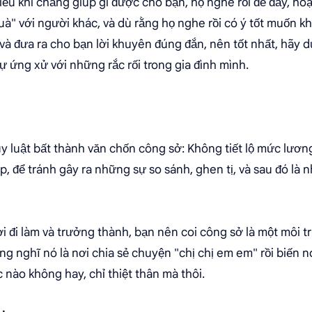
ều khi chẳng giúp gì được cho bạn, họ nghe rồi để đấy, hoặ
à" với người khác, và dù rằng họ nghe rồi có ý tốt muốn 
và đưa ra cho bạn lời khuyên đúng đắn, nên tốt nhất, hãy dùn
ự ứng xử với những rắc rối trong gia đình mình.
 luật bất thành văn chốn công sở: Không tiết lộ mức lươn
ệp, để tránh gây ra những sự so sánh, ghen tị, và sau đó là 
i đi làm và trưởng thành, bạn nên coi công sở là một môi t
ừng nghĩ nó là nơi chia sẻ chuyện "chị chị em em" rồi biến n
c nào không hay, chỉ thiệt thân mà thôi.