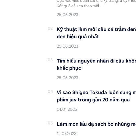
Dựa vào việc quan sát chu kỳ trăng, thủy triều
Kết quả câu cá theo mỗi …
Kỹ thuật làm mồi câu cá trắm đen
đen hiệu quả nhất
Tìm hiểu nguyên nhân đi câu kh
khắc phục
Vì sao Shigeo Tokuda luôn sung 
phim jav trong gần 20 năm qua
Làm món lẩu dạ sách bò nhúng m