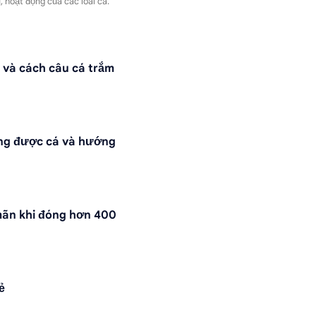
, hoạt động của các loài cá.
 và cách câu cá trắm
ông được cá và hướng
mãn khi đóng hơn 400
ẻ