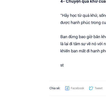
4- Chuyện quá khứ của
"Hãy học từ quá khứ, sống
được hạnh phúc trong cu
Bạn đừng bao giờ băn kho
là lại đi tâm sự về nó vớ
khiến bạn mất đi hạnh ph
st