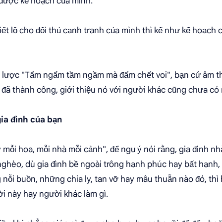
 được kế hoạch của mình.
 tiết lộ cho đối thủ cạnh tranh của mình thì kể như kế hoạch
n lược "Tẩm ngẩm tầm ngầm mà đấm chết voi", bạn cứ âm th
ó đã thành công, giới thiệu nó với người khác cũng chưa 
ia đình của bạn
 mỗi hoa, mỗi nhà mỗi cảnh", để ngụ ý nói rằng, gia đình nh
nghèo, dù gia đình bề ngoài trông hạnh phúc hay bất hạnh, 
ỗi buồn, những chia ly, tan vỡ hay mâu thuẫn nào đó, thì 
i này hay người khác làm gì.