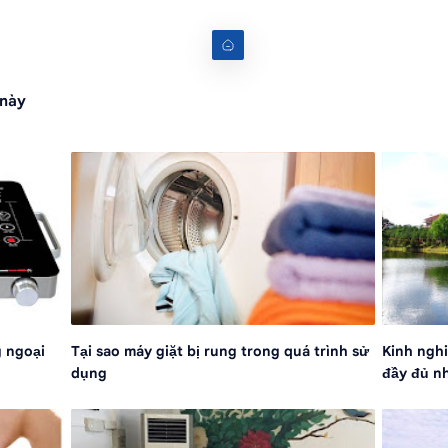
 này
g ngoại
Tại sao máy giặt bị rung trong quá trình sử
Kinh nghi
g
dụng
đầy đủ n