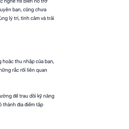
c nghe rồi biến nó trở
khuyên bạn, cũng chưa
g lý trí, tình cảm và trải
g hoặc thu nhập của bạn,
những rắc rối liên quan
rường để trau dồi kỹ năng
ó thành địa điểm tập