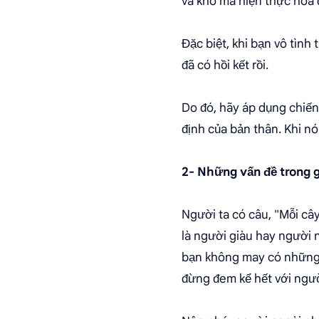
và khó mà hiện thực hóa
Đặc biệt, khi bạn vô tình
đã có hồi kết rồi.
Do đó, hãy áp dụng chiế
định của bản thân. Khi n
2- Những vấn đề trong g
Người ta có câu, "Mỗi cây
là người giàu hay người 
bạn không may có những n
đừng đem kể hết với ngườ