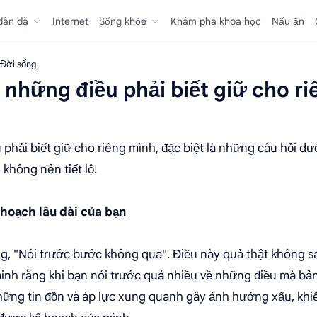
 dân dã
Internet
Sống khỏe
Khám phá khoa học
Nấu ăn
Đời sống
những điều phải biết giữ cho r
hải biết giữ cho riêng mình, đặc biệt là những câu hỏi dướ
 không nên tiết lộ.
 hoạch lâu dài của bạn
g, "Nói trước bước không qua". Điều này quả thật không sai
inh rằng khi bạn nói trước quá nhiều về những điều mà bản
những tin đồn và áp lực xung quanh gây ảnh hưởng xấu, khi