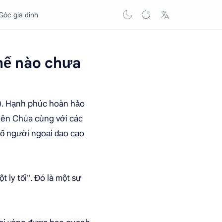
Góc gia đình
hế nào chưa
on). Hạnh phúc hoàn hảo
iên Chúa cùng với các
số người ngoại đạo cao
ly tối". Đó là một sự