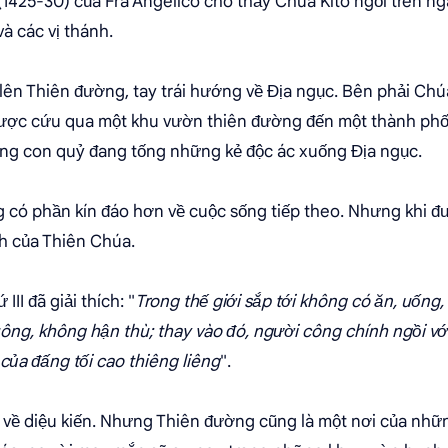
(1425-30) của Fra Angelico cho thấy Chúa Kitô ngồi trên 
và các vị thánh.
lên Thiên đường, tay trái hướng về Địa ngục. Bên phải Chúa
ợc cứu qua một khu vườn thiên đường đến một thành phố 
hững con quỷ đang tống những kẻ độc ác xuống Địa ngục.
g có phần kín đáo hơn về cuộc sống tiếp theo. Nhưng khi đ
nh của Thiên Chúa.
III đã giải thích: "
Trong thế giới sắp tới không có ăn, uống
ng, không hận thù; thay vào đó, người công chính ngồi vớ
ủa đấng tối cao thiêng liêng
".
 về diệu kiến. Nhưng Thiên đường cũng là một nơi của nhữn