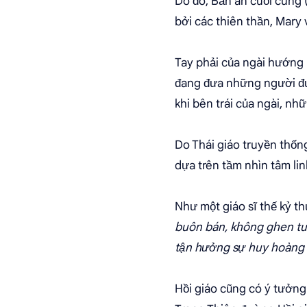
Do đó, Bản án cuối cùng 
bởi các thiên thần, Mary 
Tay phải của ngài hướng 
đang đưa những người đư
khi bên trái của ngài, n
Do Thái giáo truyền thốn
dựa trên tầm nhìn tâm li
Như một giáo sĩ thế kỷ thứ 
buôn bán, không ghen tuô
tận hưởng sự huy hoàng c
Hồi giáo cũng có ý tưởng