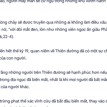
iáo, người may mắn sẽ cư ngụ trong những khu vườn hạnh 
ng chảy sẽ được truyền qua những ai không làm điều xấu. T
u nữ, "với đôi mắt đen, lớn như những viên ngọc ẩn giấu 
6,22-4).
đến hết thế kỷ 19, quan niệm về Thiên đường đã có một sự 
của con người.
 rằng những người trên Thiên đường sẽ hạnh phúc hơn nếu
trong địa ngục đã biến mất, nhất là khi mọi người đã bất mã
 của người khác.
 trừng phạt thể xác vĩnh cửu đã bắt đầu biến mất, thay vào