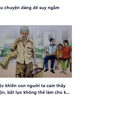
u chuyện đáng để suy ngẫm
ệc khiến con người ta cảm thấy
n, bất lực không thể làm chủ khi
60