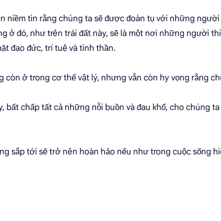
òn niềm tin rằng chúng ta sẽ được đoàn tụ với những ngườ
ng ở đó, như trên trái đất này, sẽ là một nơi những người th
t đạo đức, trí tuệ và tinh thần.
 còn ở trong cơ thể vật lý, nhưng vẫn còn hy vọng rằng chú
ày, bất chấp tất cả những nỗi buồn và đau khổ, cho chúng t
ng sắp tới sẽ trở nên hoàn hảo nếu như trong cuộc sống hiện