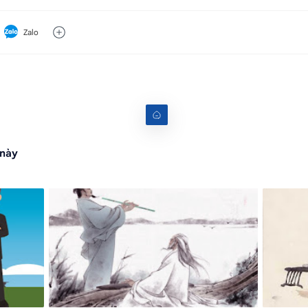
Zalo
 này