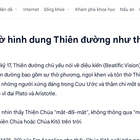
 dân dã
Internet
Sống khỏe
Khám phá khoa học
Nấu ăn
iờ hình dung Thiên đường như t
kỷ 17, Thiên đường chủ yếu nói về diệu kiến (Beatific Visi
iên đường bao gồm sự thờ phượng, ngợi khen và tôn thờ Th
o, những người xứng đáng trong Cựu Ước và thậm chí một 
vĩ đại Plato và Aristotle.
 nhìn thấy Thiên Chúa "mặt-đối-mặt", không thông qua "một 
hiên Chúa hoặc Chúa Kitô trên trời.