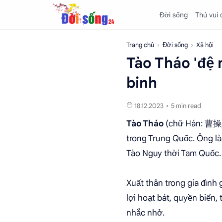
Đời sống
Thú vui
Trang chủ
Đời sống
Xã hội
Tào Tháo 'đệ 
binh
5 min read
Tào Tháo
(chữ Hán: 曹操; 1
trong Trung Quốc. Ông là
Tào Ngụy thời Tam Quốc. 
Xuất thân trong gia đình 
lợi hoạt bát, quyền biến,
nhắc nhở.