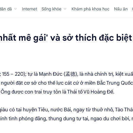
 dân dã
Internet
Sống khỏe
Khám phá khoa học
Nấu ăn
nhất mê gái' và sở thích đặc biệt
55 – 220); tự là Mạnh Đức (孟德), là nhà chính trị, kiệt xu
 người đặt cơ sở cho thế lực cát cứ ở miền Bắc Trung Quốc
Ông được con trai truy tôn là Thái tổ Vũ Hoàng Đế.
giàu có tại huyện Tiêu, nước Bái, ngay từ thuở nhỏ, Tào Tháo
 tính tình phóng đãng, thung dung tự tại, ngao du chơi bời, n