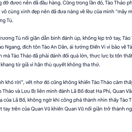
 đỡ được nên đã đầu hàng. Cũng trong lần đó, Tào Tháo ph
ột vô cùng xinh đẹp nên đã đưa nàng về lều của mình "mây
ng Tú.
Trương Tú nổi giận dẫn binh đánh úp, không kịp trở tay, Tà
 Ngang, đích tôn Tào An Dân, ái tướng Điển Vi vì bảo vệ 
 mà Tào Tháo đã phải đánh đổi quá lớn, thực lực bị tổn thấ
khang từ giã vì hận thù quyết không tha thứ.
ính khó rời”, vết nhơ đó cũng không khiến Tào Tháo cảm thấ
o Tháo và Lưu Bị liên minh đánh Lã Bố đoạt Hạ Phi, Quan V
ạ của Lã Bố, không ngờ khi công phá thành nhìn thấy Tào T
 tay trên của Quan Vũ khiến Quan Vũ nổi giận trở thành ng