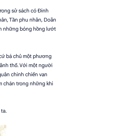
rong sử sách có Đinh
hân, Tần phu nhân, Doãn
òn những bóng hồng lướt
g cứ bá chủ một phương
ãnh thổ. Với một người
 quân chinh chiến vạn
m chán trong những khi
ta.