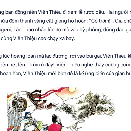
ng bạn đồng niên Viên Thiệu đi xem lễ rước dâu. Hai người 
ới nửa đêm thanh vắng cất giọng hô hoán: “Có trộm!”. Gia c
 người, Tào Tháo nhân lúc đó mò vào hỷ phòng, dùng dao 
i cùng Viên Thiệu cao chạy xa bay.
ng lúc hoảng loạn mà lạc đường, rơi vào bụi gai. Viên Thiệu
bèn hét lên “Trộm ở đây!. Viên Thiệu nghe thấy cuống cuồ
úc hoàn hồn, Viên Thiệu mới biết đó là kế ứng biến của gian h