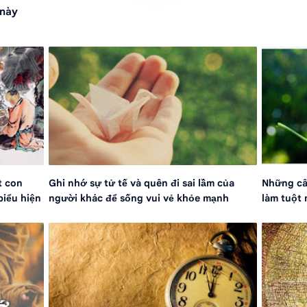
 này
t con
Ghi nhớ sự tử tế và quên đi sai lầm của
Những câ
biểu hiện
người khác để sống vui vẻ khỏe mạnh
làm tuột 