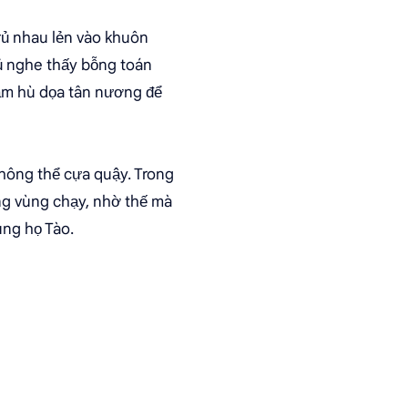
rủ nhau lẻn vào khuôn
hủ nghe thấy bỗng toán
găm hù dọa tân nương để
 không thể cựa quậy. Trong
ng vùng chạy, nhờ thế mà
ùng họ Tào.