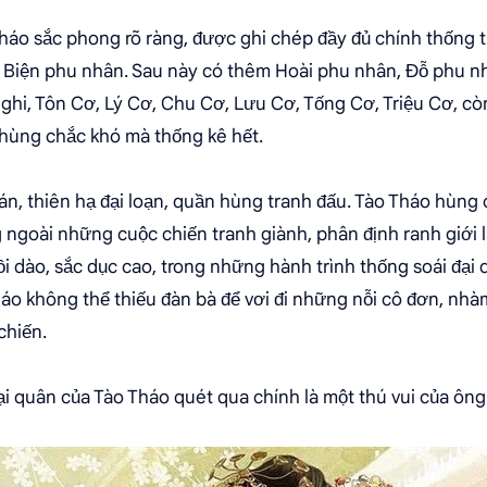
áo sắc phong rõ ràng, được ghi chép đầy đủ chính thống t
 Biện phu nhân. Sau này có thêm Hoài phu nhân, Đỗ phu n
ghi, Tôn Cơ, Lý Cơ, Chu Cơ, Lưu Cơ, Tống Cơ, Triệu Cơ, c
 hùng chắc khó mà thống kê hết.
án, thiên hạ đại loạn, quần hùng tranh đấu. Tào Tháo hùn
goài những cuộc chiến tranh giành, phân định ranh giới l
ồi dào, sắc dục cao, trong những hành trình thống soái đại
o không thể thiếu đàn bà để vơi đi những nỗi cô đơn, nhà
chiến.
i quân của Tào Tháo quét qua chính là một thú vui của ông 