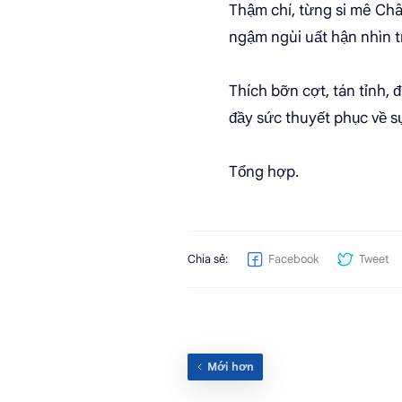
Thậm chí, từng si mê Ch
ngậm ngùi uất hận nhìn t
Thích bỡn cợt, tán tỉnh,
đầy sức thuyết phục về 
Tổng hợp.